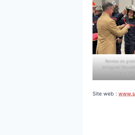
Remise de grad
Aviragnet Député
Arnaud Vi
Site web :
www.sd