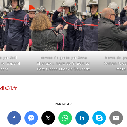
e par Joël
Remise de grade par Anna
Remis de gra
 au Caporal
Changeux maire de St Béat au
Romain Puec
ncent
1ière Classe Ludovic Courtade
maire
is31.fr
PARTAGEZ