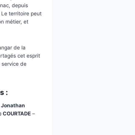
gnac, depuis
e territoire peut
on métier, et
angar de la
rtagés cet esprit
 service de
s :
:
Jonathan
c COURTADE
–