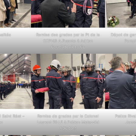
alités
Remise des grades par le Pt de la
Dépot de ge
CCPHG A.Puente à Adrien
Pompi
Courtade 1iere CL
 Saint Béat –
Remise de grades par le Colonel
Patice Riv
ac
Laurent PILLE à Fabien Melazzini
Jona
Adjudant