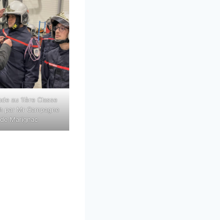
de au 1ière Classe
h par Mr Campagne
 de Marignac