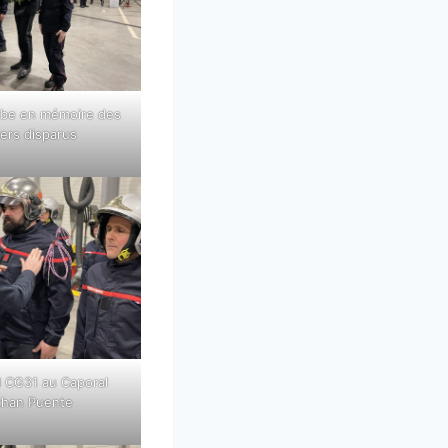
rbe en mémoire des
ers disparus
al CG31 au Caporal
than Puente