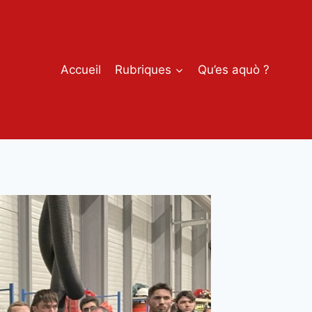
Accueil
Rubriques
Qu’es aquò ?