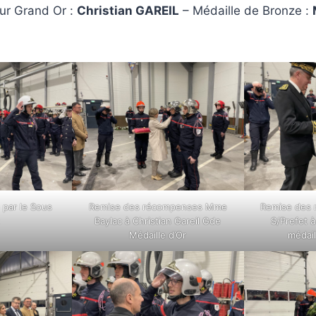
ur Grand Or :
Christian GAREIL
– Médaille de Bronze :
 par le Sous
Remise des récompenses Mme
Remise des 
t
Baylac à Christian Gareil Gde
S/Prefet 
Médaille d’Or
médail