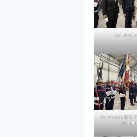
Les personn
Au drapeau SDIS 31
Marign