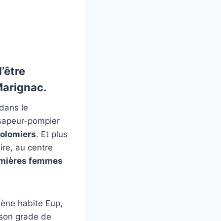
’être
Marignac
.
dans le
 sapeur-pompier
olomiers
. Et plus
ire, au centre
mières femmes
lène habite Eup,
 son grade de