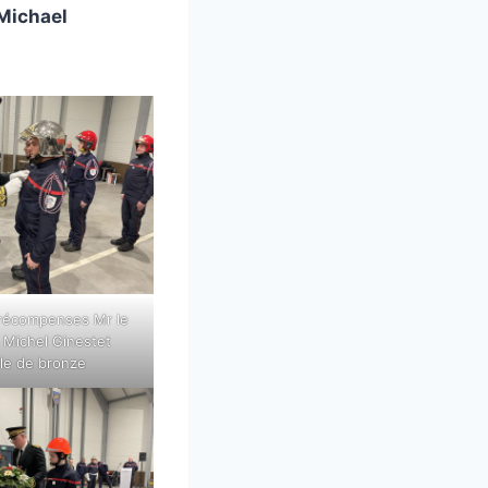
Michael
récompenses Mr le
à Michel Ginestet
le de bronze