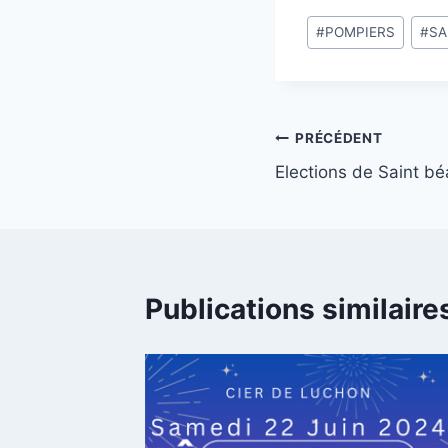
Étiquettes
#
POMPIERS
#
SA
de
la
publication :
Navigation
PRÉCÉDENT
Elections de Saint bé
de
l’article
Publications similaire