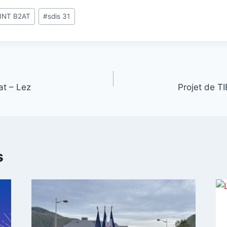
INT B2AT
#
sdis 31
at – Lez
Projet de T
s