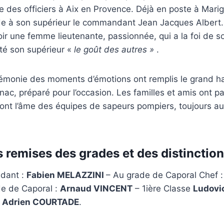
ole des officiers à Aix en Provence. Déjà en poste à Mari
e à son supérieur le commandant Jean Jacques Albert. L
voir une femme lieutenante, passionnée, qui a la foi de s
té son supérieur «
le goût des autres »
.
rémonie des moments d’émotions ont remplis le grand h
ac, préparé pour l’occasion. Les familles et amis ont pa
 font l’âme des équipes de sapeurs pompiers, toujours au
 remises des grades et des distinction
udant :
Fabien MELAZZINI
– Au grade de Caporal Chef 
e de Caporal :
Arnaud VINCENT
– 1ière Classe
Ludovi
–
Adrien COURTADE
.