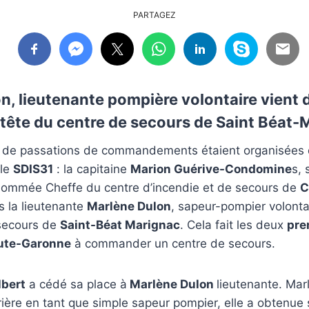
PARTAGEZ
n,
lieutenante pompière volontaire vient d
tête du centre de secours de
Saint Béat-
 de passations de commandements étaient organisées 
 le
SDIS31
: la capitaine
Marion Guérive-Condomine
s,
 nommée Cheffe du centre d’incendie et de secours de
C
s la lieutenante
Marlène Dulon
, sapeur-pompier volonta
 secours de
Saint-Béat Marignac
. Cela fait les deux
pre
aute-Garonne
à commander un centre de secours.
bert
a cédé sa place à
Marlène Dulon
lieutenante. Mar
ière en tant que simple sapeur pompier, elle a obtenue