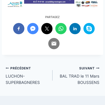
PARTAGEZ
Navigation
PRÉCÉDENT
SUIVANT
LUCHON-
BAL TRAD le 11 Mars
de
SUPERBAGNERES
BOUSSENS
l’article