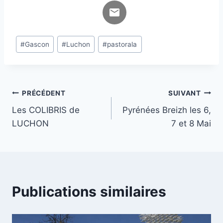
Étiquettes
#
Gascon
#
Luchon
#
pastorala
de
la
publication :
Navigation
PRÉCÉDENT
SUIVANT
Les COLIBRIS de
Pyrénées Breizh les 6,
de
LUCHON
7 et 8 Mai
l’article
Publications similaires