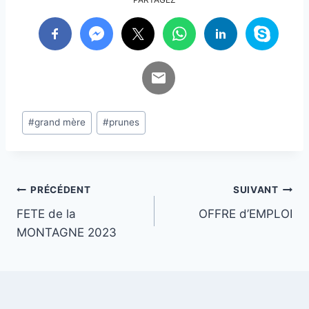
Étiquettes
#
grand mère
#
prunes
de
la
publication :
Navigation
PRÉCÉDENT
SUIVANT
FETE de la
OFFRE d’EMPLOI
de
MONTAGNE 2023
l’article