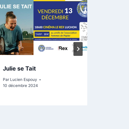
Julie se Tait
Coupe 
Enduro
Par
Lucien Espouy
10 décembre 2024
Par
Lucien