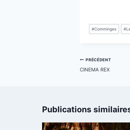
Étiquettes
#
Comminges
#
L
de
la
publication :
Navigation
PRÉCÉDENT
CINEMA REX
de
l’article
Publications similaire