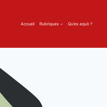
Accueil
Rubriques
Qu’es aquò ?