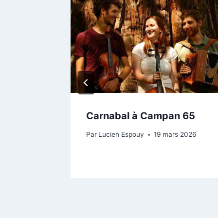
e à
Carnabal à Campan 65
n
Par
Lucien Espouy
19 mars 2026
embre 2022