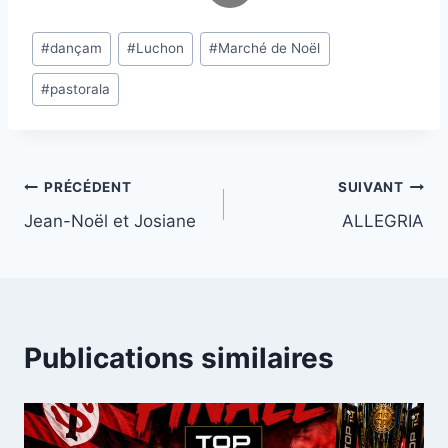
Étiquettes
#
dançam
#
Luchon
#
Marché de Noël
de
#
pastorala
la
publication :
Navigation
PRÉCÉDENT
SUIVANT
Jean-Noël et Josiane
ALLEGRIA
de
l’article
Publications similaires