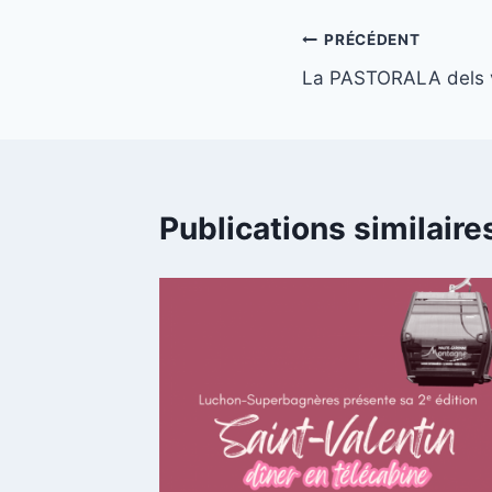
Navigation
PRÉCÉDENT
La PASTORALA dels 
de
l’article
Publications similaire