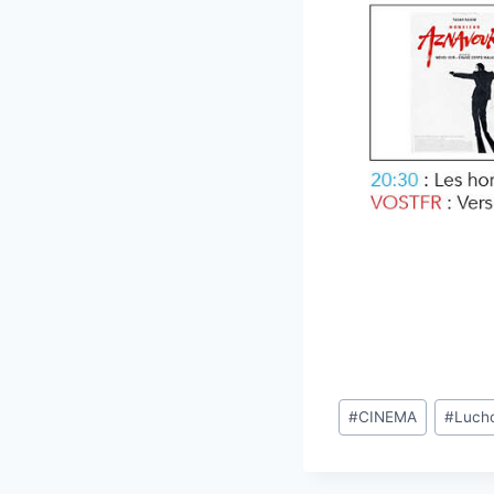
Étiquettes
#
CINEMA
#
Luch
de
la
publication :