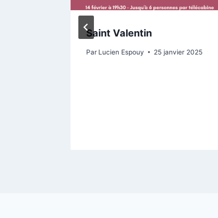
olère !
Saint Valentin
l 2023
Par
Lucien Espouy
25 janvier 2025