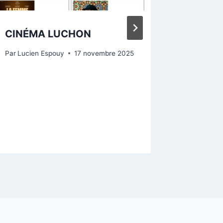
CINÉMA LUCHON
BAL T
Par
Lucien Espouy
17 novembre 2025
Par
Lucien