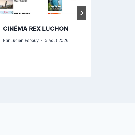
CINÉMA REX LUCHON
Monume
midi ce
Par
Lucien Espouy
5 août 2026
Par
Lucien