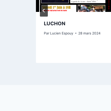
LUCHON
ctobre
Par
Lucien Espouy
28 mars 2024
bre 2022