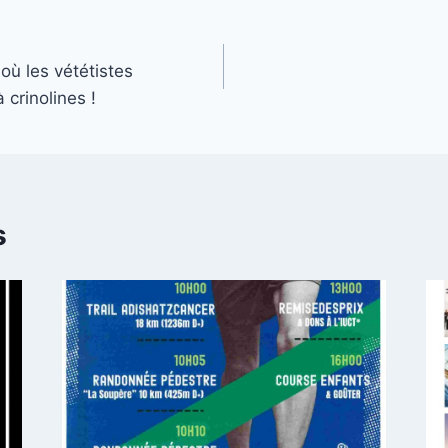
ù les vététistes
 crinolines !
s