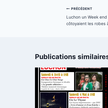
Navigation
PRÉCÉDENT
Luchon un Week end o
de
côtoyaient les robes à
l’article
Publications similaire