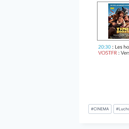
Étiquettes
#
CINEMA
#
Luch
de
la
publication :