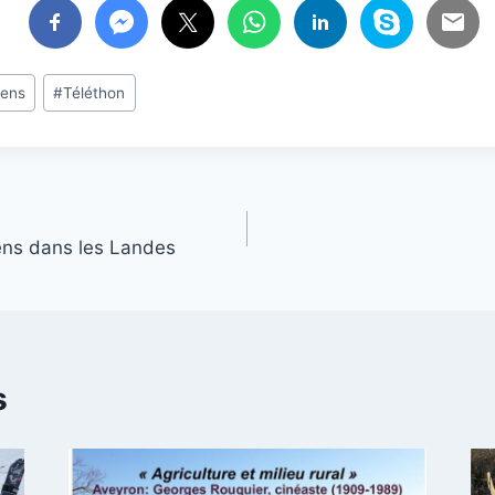
sens
#
Téléthon
ens dans les Landes
s