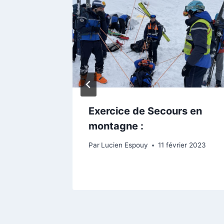
 22
Exercice de Secours en
 fêtes
montagne :
embre 2025
Par
Lucien Espouy
11 février 2023