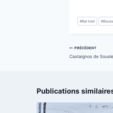
Étiquettes
#
Bal trad
#
Bous
de
la
publication :
Navigation
PRÉCÉDENT
Castaignos de Sousl
de
l’article
Publications similaire