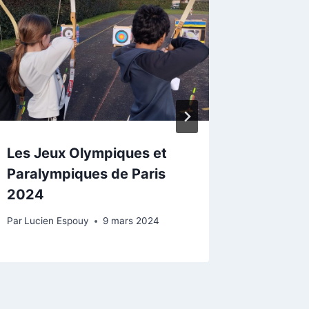
CONSEI
MONTAG
Luchon 
Par
Lucien
Les Jeux Olympiques et
Paralympiques de Paris
2024
Par
Lucien Espouy
9 mars 2024