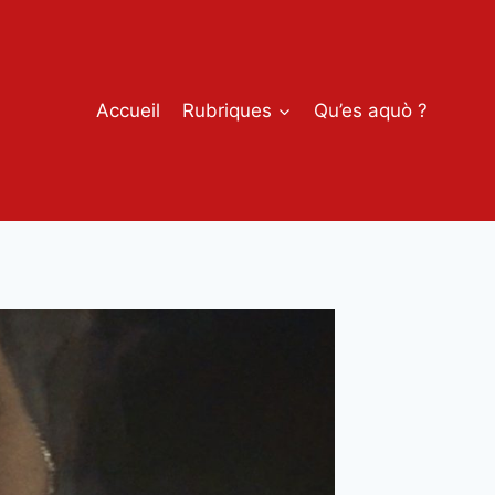
Accueil
Rubriques
Qu’es aquò ?