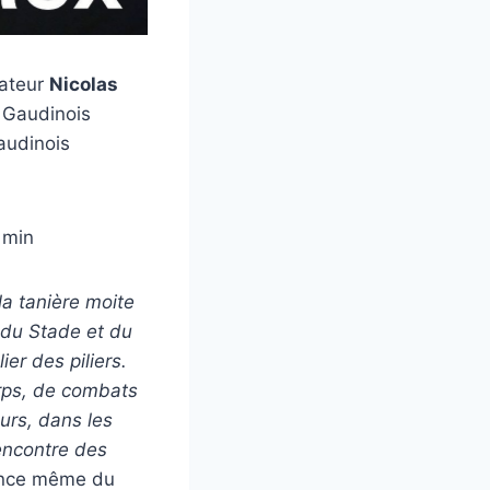
sateur
Nicolas
t Gaudinois
audinois
 min
 la tanière moite
 du Stade et du
er des piliers.
orps, de combats
urs, dans les
rencontre des
sence même du