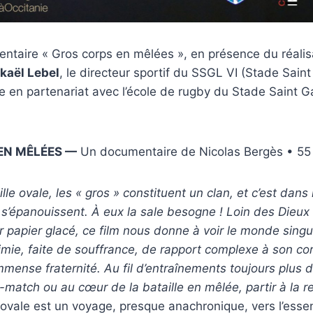
ntaire « Gros corps en mêlées », en présence du réali
kaël Lebel
, le directeur sportif du SSGL VI (Stade Sain
e en partenariat avec l’école de rugby du Stade Saint G
EN MÊLÉES —
Un documentaire de Nicolas Bergès • 55
lle ovale, les « gros » constituent un clan, et c’est dans
 s’épanouissent. À eux la sale besogne ! Loin des Dieux
 papier glacé, ce film nous donne à voir le monde singuli
imie, faite de souffrance, de rapport complexe à son c
mmense fraternité. Au fil d’entraînements toujours plus d
t-match ou au cœur de la bataille en mêlée, partir à la 
n ovale est un voyage, presque anachronique, vers l’es