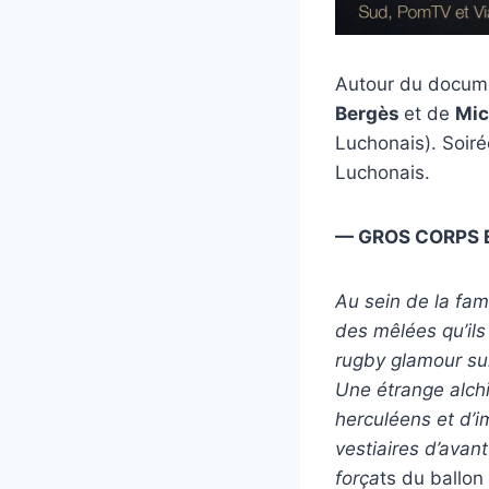
Autour du docume
Bergès
et de
Mic
Luchonais). Soiré
Luchonais.
— GROS CORPS 
Au sein de la fami
des mêlées qu’ils
rugby glamour sur
Une étrange alch
herculéens et d’i
vestiaires d’avan
força
ts du ballo