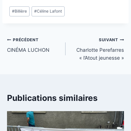
Étiquettes
#
Billière
#
Céline Lafont
de
la
publication :
Navigation
PRÉCÉDENT
SUIVANT
CINÉMA LUCHON
Charlotte Perefarres
de
« l’Atout jeunesse »
l’article
Publications similaires