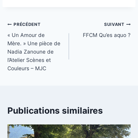
la
publication :
Navigation
PRÉCÉDENT
SUIVANT
« Un Amour de
FFCM Qu’es aquo ?
de
Mère. » Une pièce de
l’article
Nadia Zanoune de
l’Atelier Scènes et
Couleurs – MJC
Publications similaires