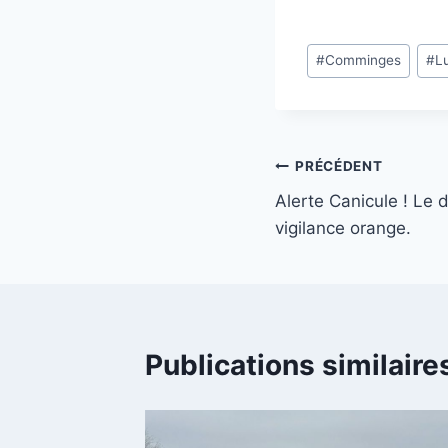
Étiquettes
#
Comminges
#
L
de
la
publication :
Navigation
PRÉCÉDENT
Alerte Canicule ! Le
de
vigilance orange.
l’article
Publications similaire