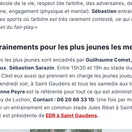
cole de la vie, respect (de l’arbitre, des adversaires, de
pline, engagement (physique et mental).
Sébastien
entra
es sports où l’arbitre est très rarement contesté, ce qui 
et du fair-play.
«
rainements pour les plus jeunes les me
is les plus jeunes sont encadrés par
Guilhaume Comet, 
aux
,
Sébastien Sarazin
. Entre 15h30 et 19h au stade du
’est eux aussi qui prennent en charge les jeunes joueu
endredi soir, à Saint Gaudens et tous les samedis aux t
nne Peyre
est la référente pour tout ce qui est administ
gby de Luchon,
Contact : 06 20 66 33 10.
Une fois par mo
ur un entrainement en commun stade Jules Ribet à Sain
z
est présidente de
EDR à Saint Gaudens
.