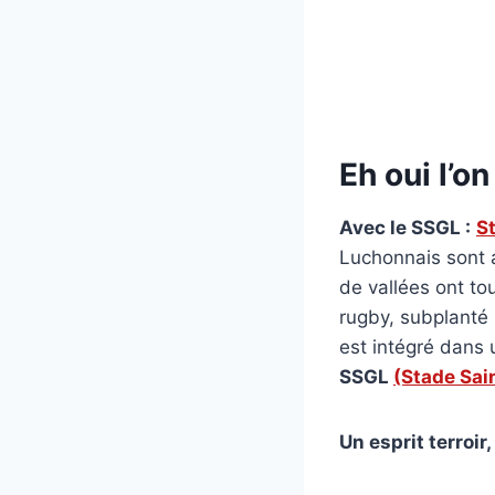
Eh oui l’o
Avec le SSGL :
S
Luchonnais sont a
de vallées ont to
rugby, subplanté 
est intégré dans 
SSGL
(Stade Sai
Un esprit terroir