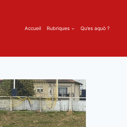
Accueil
Rubriques
Qu’es aquò ?