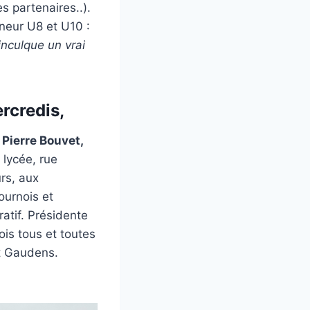
s partenaires..).
ineur U8 et U10 :
inculque un vrai
rcredis,
Pierre Bouvet,
 lycée, rue
rs, aux
ournois et
ratif. Présidente
is tous et toutes
t Gaudens.