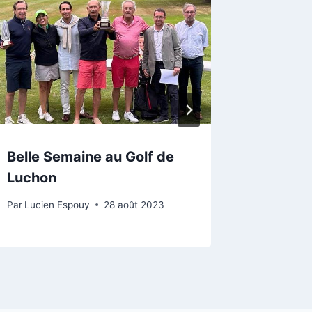
Belle Semaine au Golf de
FETE d
Luchon
2023
Par
Lucien Espouy
28 août 2023
Par
Lucien