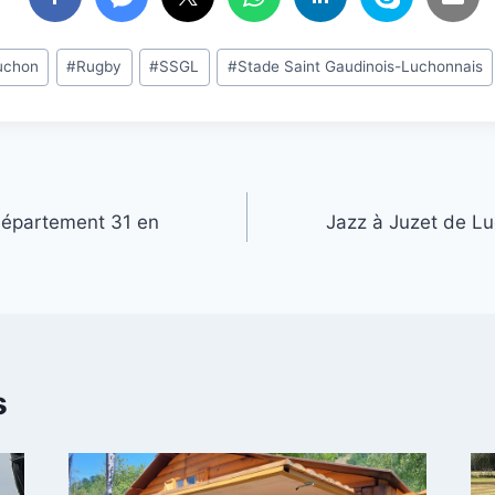
uchon
#
Rugby
#
SSGL
#
Stade Saint Gaudinois-Luchonnais
 département 31 en
Jazz à Juzet de Lu
s