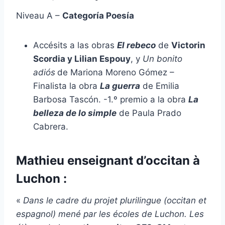
Niveau A –
Categoría Poesía
Accésits a las obras
El rebeco
de
Victorin
Scordia y Lilian Espouy
, y
Un bonito
adiós
de Mariona Moreno Gómez –
Finalista la obra
La guerra
de Emilia
Barbosa Tascón. -1.º premio a la obra
La
belleza de lo simple
de Paula Prado
Cabrera.
Mathieu enseignant d’occitan à
Luchon :
«
Dans le cadre du projet plurilingue (occitan et
espagnol) mené par les écoles de Luchon. Les