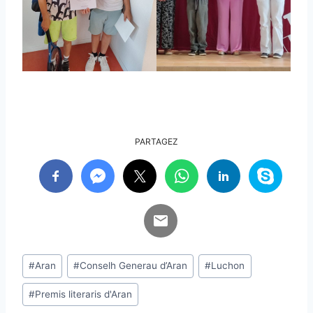
PARTAGEZ
Étiquettes
#
Aran
#
Conselh Generau d’Aran
#
Luchon
de
#
Premis literaris d'Aran
la