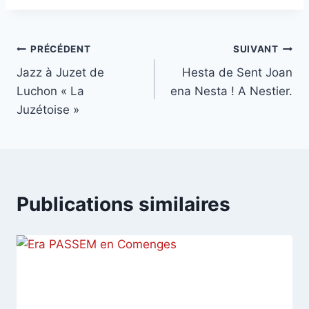
publication :
Navigation
PRÉCÉDENT
SUIVANT
Jazz à Juzet de
Hesta de Sent Joan
de
Luchon « La
ena Nesta ! A Nestier.
l’article
Juzétoise »
Publications similaires