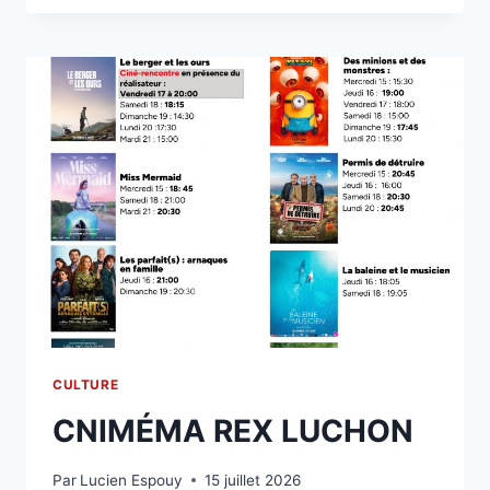
ET
LES
OURS, »
PLUS
QU’UN
DOCUMENTAIRE.
CULTURE
CNIMÉMA REX LUCHON
Par
Lucien Espouy
15 juillet 2026