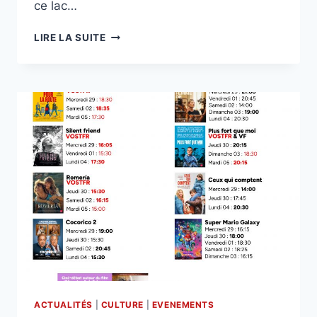
ce lac…
GARONNE
LIRE LA SUITE
VUE
PAR
GARONNE
« DE
SA
SOURCE
À
L’OCÉAN »
ACTUALITÉS
|
CULTURE
|
EVENEMENTS