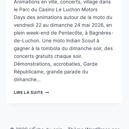
Animations en ville, concerts, village dans
le Parc du Casino Le Luchon Motors
Days des animations autour de la moto du
vendredi 22 au dimanche 24 mai 2026, en
plein week-end de Pentecôte, à Bagnères-
de-Luchon. Une moto Indian Scout à
gagner à la tombola du dimanche soir, des
concerts gratuits chaque soir.
Démonstrations, accrobaties, Garde
Républicaine, grande parade du
dimanche…
TROIS
LIRE LA SUITE
JOURS
DE
MOTORS
DAYS
À
LUCHON,