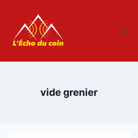
Aller
au
contenu
vide grenier