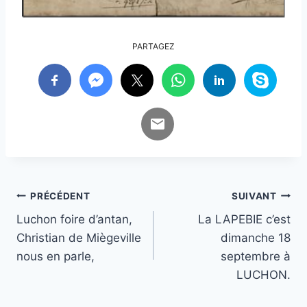
PARTAGEZ
Navigation
PRÉCÉDENT
SUIVANT
Luchon foire d’antan,
La LAPEBIE c’est
de
Christian de Miègeville
dimanche 18
l’article
nous en parle,
septembre à
LUCHON.