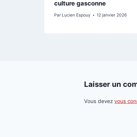
culture gasconne
s 2024
Par
Lucien Espouy
12 janvier 2026
Laisser un co
Vous devez
vous con