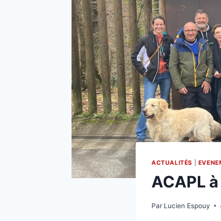
ACTUALITÉS
|
EVENE
ACAPL à 
Par
Lucien Espouy