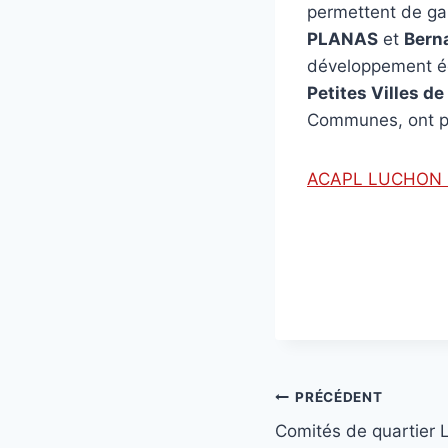
permettent de gar
PLANAS
et
Bern
développement é
Petites Villes d
Communes, ont pr
ACAPL LUCHON 
Navigation
PRÉCÉDENT
Comités de quartier 
de