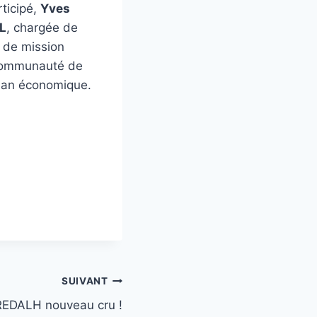
ticipé,
Yves
L
, chargée de
 de mission
 Communauté de
lan économique.
SUIVANT
EDALH nouveau cru !