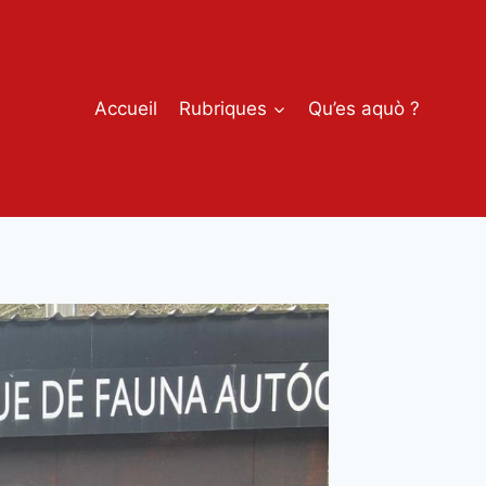
Accueil
Rubriques
Qu’es aquò ?