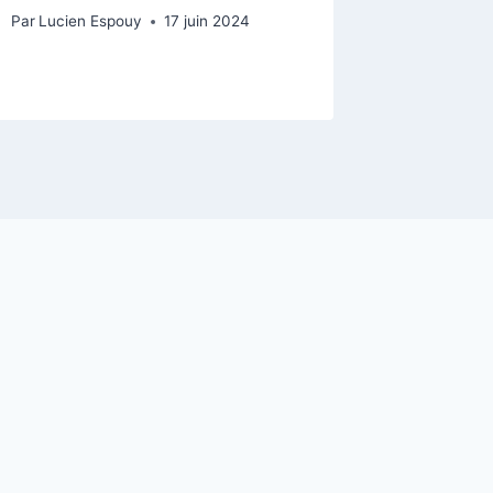
Par
Lucien Espouy
17 juin 2024
Par
Lucien