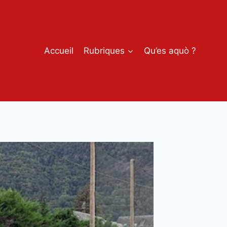
Accueil
Rubriques
Qu’es aquò ?