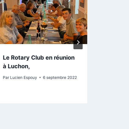
Le Rotary Club en réunion
LUCHO
à Luchon,
SUPER
Par
Lucien Espouy
6 septembre 2022
Par
Lucien
23 décemb