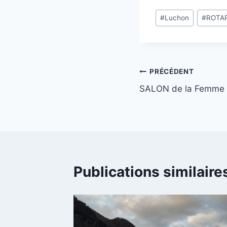
Étiquettes
#
Luchon
#
ROTA
de
la
publication :
Navigation
PRÉCÉDENT
SALON de la Femme e
de
l’article
Publications similaire