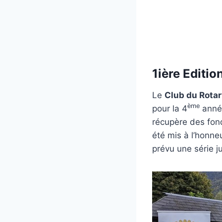
1ière Editi
Le
Club du Rota
ème
pour la 4
année
récupère des fond
été mis à l’honne
prévu une série ju