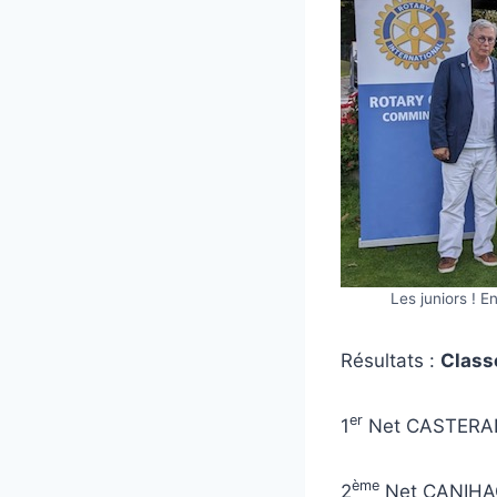
Les juniors ! 
Résultats :
Clas
er
1
Net CASTERAN
ème
2
Net CANIHA