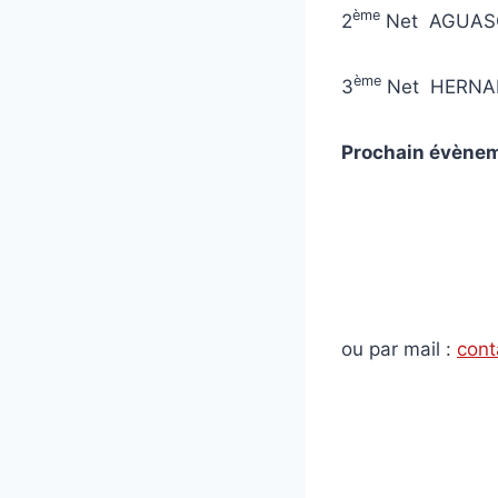
ème
2
Net AGUASC
ème
3
Net HERNAN
Prochain évènem
Les di
Inscription
ou par mail :
cont