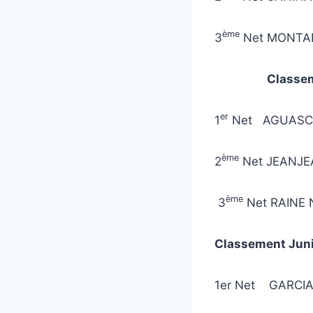
ème
3
Net MONTA
Classe
er
1
Net AGUASCA
ème
2
Net JEANJE
ème
3
Net R
Classement Juni
1er Net GARCIA