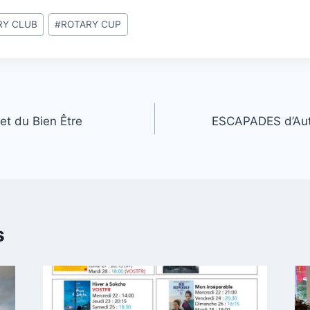
RY CLUB
#
ROTARY CUP
t du Bien Être
ESCAPADES d’Auto
s