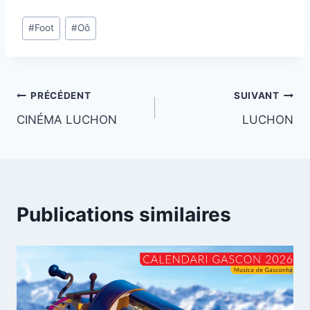
Étiquettes
#
Foot
#
Oô
de
la
publication :
Navigation
PRÉCÉDENT
SUIVANT
CINÉMA LUCHON
LUCHON
de
l’article
Publications similaires