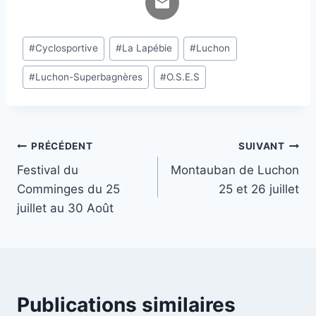
Étiquettes
#
Cyclosportive
#
La Lapébie
#
Luchon
de
#
Luchon-Superbagnères
#
O.S.E.S
la
publication :
Navigation
PRÉCÉDENT
SUIVANT
Festival du
Montauban de Luchon
de
Comminges du 25
25 et 26 juillet
l’article
juillet au 30 Août
Publications similaires