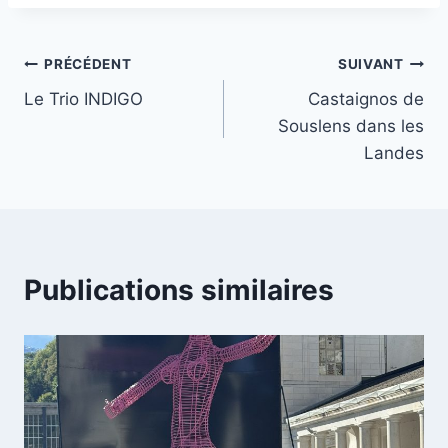
la
publication :
Navigation
PRÉCÉDENT
SUIVANT
Le Trio INDIGO
Castaignos de
de
Souslens dans les
l’article
Landes
Publications similaires