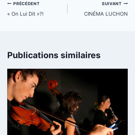
Navigation
PRÉCÉDENT
SUIVANT
« On Lui Dit »?!
CINÉMA LUCHON
de
l’article
Publications similaires