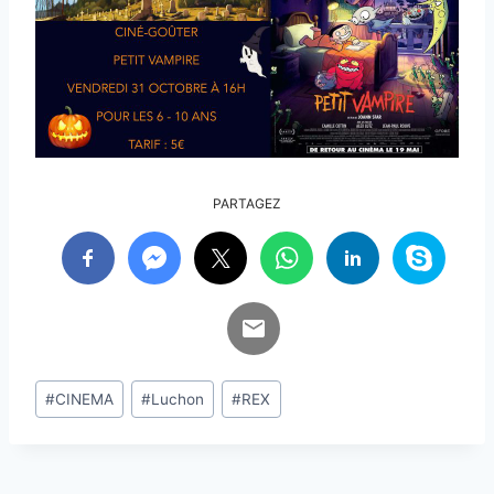
PARTAGEZ
Étiquettes
#
CINEMA
#
Luchon
#
REX
de
la
publication :