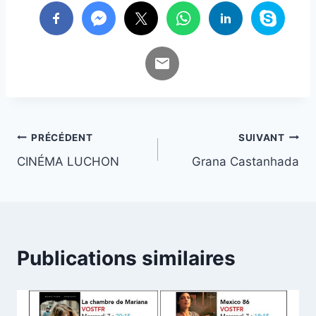
Navigation
PRÉCÉDENT
SUIVANT
CINÉMA LUCHON
Grana Castanhada
de
l’article
Publications similaires