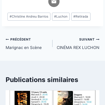
Étiquettes
#
Christine Andreu Barrios
#
Luchon
#
Retirada
de
la
publication :
Navigation
PRÉCÉDENT
SUIVANT
Marignac en Scène
CINÉMA REX LUCHON
de
l’article
Publications similaires