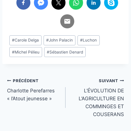
Étiquettes
#
Carole Delga
#
John Palacin
#
Luchon
de
#
Michel Pélieu
#
Sébastien Denard
la
publication :
Navigation
PRÉCÉDENT
SUIVANT
Charlotte Perefarres
L’ÉVOLUTION DE
de
« l’Atout jeunesse »
L’AGRICULTURE EN
l’article
COMMINGES ET
COUSERANS