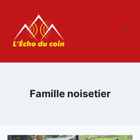
Aller
au
contenu
Famille noisetier