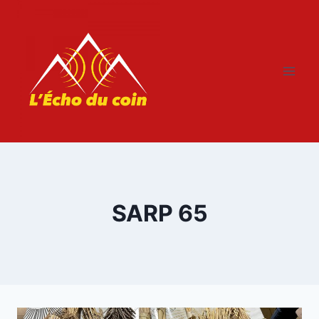
Aller
au
contenu
SARP 65