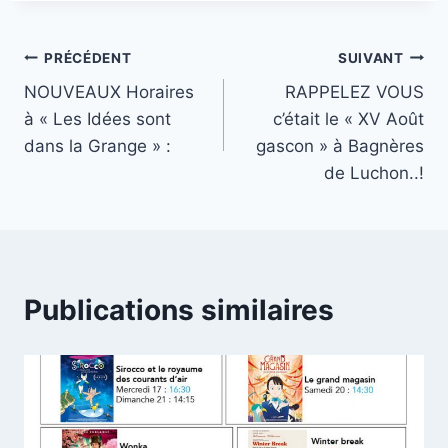
Navigation
PRÉCÉDENT
SUIVANT
NOUVEAUX Horaires
RAPPELEZ VOUS
de
à « Les Idées sont
c’était le « XV Août
l’article
dans la Grange » :
gascon » à Bagnères
de Luchon..!
Publications similaires