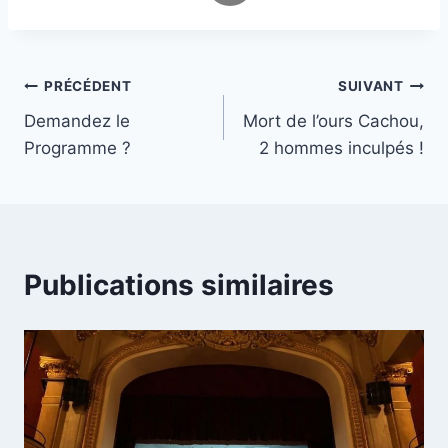
Navigation
PRÉCÉDENT
SUIVANT
Demandez le
Mort de l’ours Cachou,
de
Programme ?
2 hommes inculpés !
l’article
Publications similaires