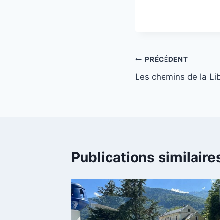
Navigation
PRÉCÉDENT
Les chemins de la Li
de
l’article
Publications similaire