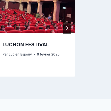
LUCHON FESTIVAL
Eths B
Par
Lucien Espouy
6 février 2025
Par
Lucien