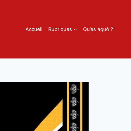
Accueil
Rubriques
Qu’es aquò ?