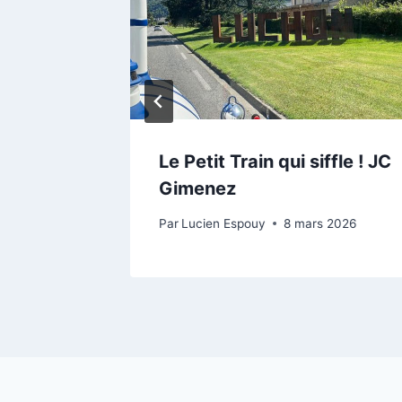
t
Le Petit Train qui siffle ! JC
Gimenez
ier 2026
Par
Lucien Espouy
8 mars 2026