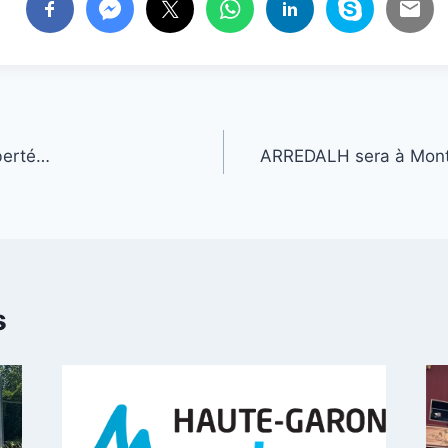
berté…
ARREDALH sera à Mont
s