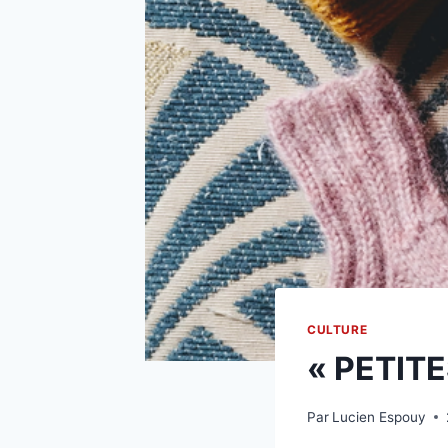
CULTURE
« PETIT
Par
Lucien Espouy