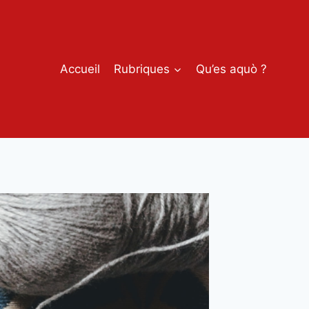
Accueil
Rubriques
Qu’es aquò ?