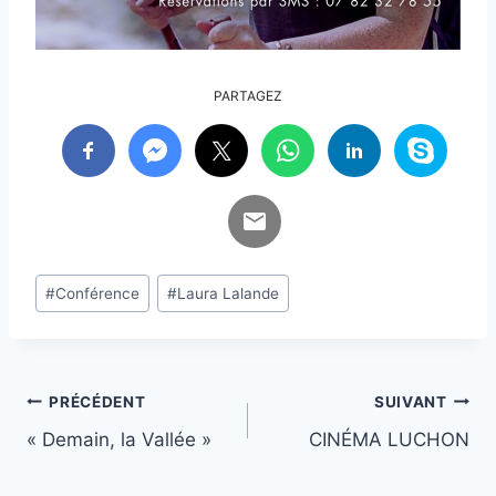
PARTAGEZ
Étiquettes
#
Conférence
#
Laura Lalande
de
la
publication :
Navigation
PRÉCÉDENT
SUIVANT
« Demain, la Vallée »
CINÉMA LUCHON
de