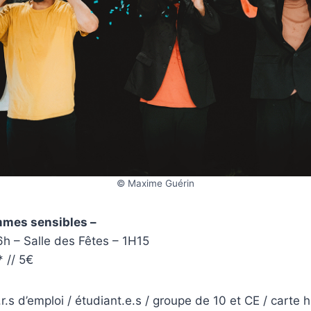
© Maxime Guérin
mmes sensibles –
6h – Salle des Fêtes – 1H15
* // 5€
s d’emploi / étudiant.e.s / groupe de 10 et CE / carte 