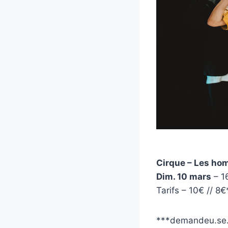
Cirque – Les ho
Dim. 10 mars
– 1
Tarifs – 10€ // 8€
***demandeu.se.r.