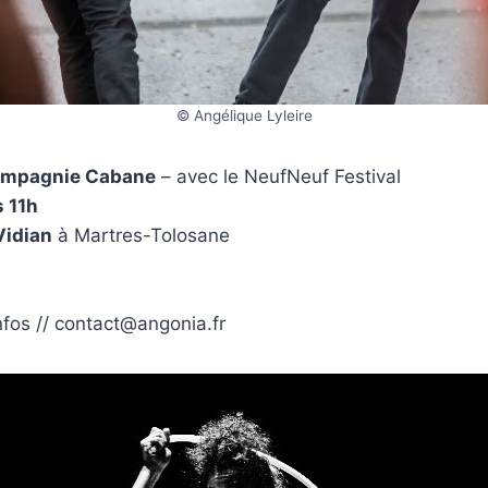
© Angélique Lyleire
compagnie Cabane
– avec le NeufNeuf Festival
 11h
Vidian
à Martres-Tolosane
nfos // contact@angonia.fr