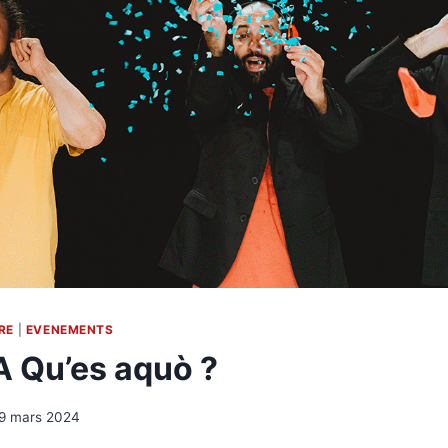
RE
|
EVENEMENTS
 Qu’es aquò ?
9 mars 2024