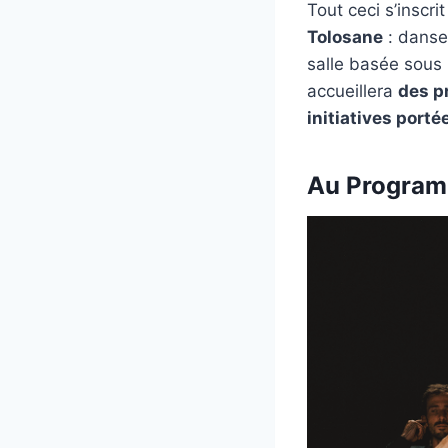
Tout ceci s’inscri
Tolosane
: danse
salle basée sous l
accueillera
des p
initiatives porté
Au Programm