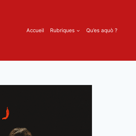
Accueil
Rubriques
Qu’es aquò ?